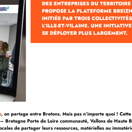
DES ENTREPRISES DU TERRITOIRE 
PROPOSE LA PLATEFORME BREIZH
INITIÉE PAR TROIS COLLECTIVITÉ
L’ILLE-ET-VILAINE. UNE INITIATI
SE DÉPLOYER PLUS LARGEMENT.
e
, on partage entre Bretons. Mais pas n’importe quoi ! Cette 
ne – Bretagne Porte de Loire communauté, Vallons de Haute
cales de partager leurs ressources, matérielles ou immatéri