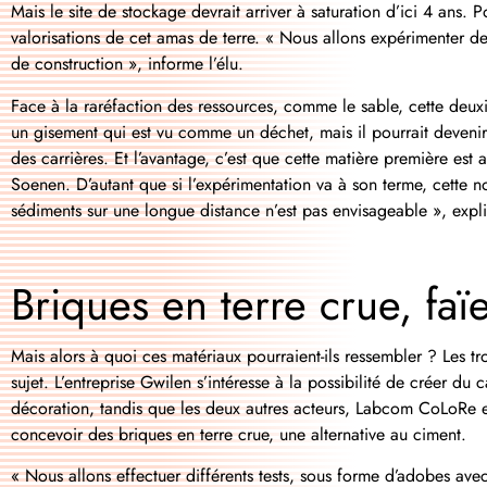
Mais le site de stockage devrait arriver à saturation d’ici 4 ans. 
valorisations de cet amas de terre. « Nous allons expérimenter de
de construction », informe l’élu.
Face à la raréfaction des ressources, comme le sable, cette deuxi
un gisement qui est vu comme un déchet, mais il pourrait devenir 
des carrières.
Et
l’avantage
, c’est que cette matière première est 
Soenen.
D’autant
que si l’expérimentation va à son
terme
, cette n
sédiments sur une longue distance n’est pas envisageable », exp
Briques en terre crue, faï
Mais alors à quoi ces matériaux pourraient-ils ressembler ? Les tr
sujet. L’entreprise Gwilen s’intéresse à la possibilité de créer du
décoration, tandis que les deux autres acteurs, Labcom CoLoRe et
concevoir des briques en terre crue, une alternative au ciment.
« Nous allons effectuer différents tests, sous forme d’adobes av