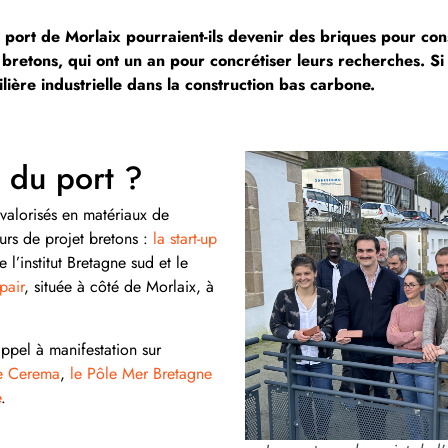
port de Morlaix pourraient-ils devenir des briques pour con
bretons, qui ont un an pour concrétiser leurs recherches. Si l
ilière industrielle dans la construction bas carbone.
s du port ?
 valorisés en matériaux de
urs
de projet bretons :
la start-up
l’institut Bretagne sud et le
pair
, située à côté de Morlaix, à
appel à manifestation sur
e Cerema
,
le Pôle Mer Bretagne
e
.