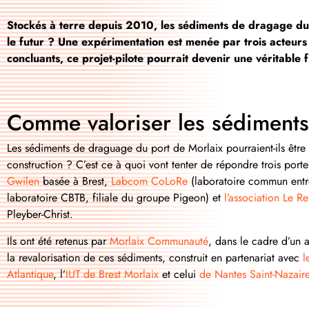
Stockés à terre depuis 2010, les sédiments de dragage du 
le futur ? Une expérimentation est menée par trois acteurs 
concluants, ce projet-pilote pourrait devenir une véritable f
Comme valoriser les sédiment
Les sédiments de draguage du port de Morlaix pourraient-ils être
construction ? C’est ce à quoi vont tenter de répondre trois
porte
Gwilen
basée à
Brest
,
Labcom CoLoRe
(laboratoire commun entre 
laboratoire CBTB, filiale du groupe Pigeon) et
l’association Le Re
Pleyber-Christ.
Ils ont été retenus par
Morlaix Communauté
, dans le cadre d’un 
la revalorisation de ces
sédiments, construit en partenariat avec
l
Atlantique
, l’
IUT de Brest Morlaix
et celui
de Nantes Saint-Nazair