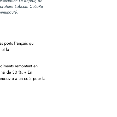
association Le Repair, de
aboratoire Labcom CoLoRe.
mmunauté.
s ports français qui
 et la
édiments
remontent en
ainsi de 30 %. « En
anœuvre a un coût pour la